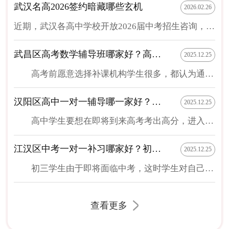
武汉名高2026签约暗藏哪些玄机
2026.02.26
近期，武汉各高中学校开放2026届中考招生咨询，部分学校已经开启签约！今天给大家汇总了武汉市十大名高2025年招生班型、签约、录取分数线信息、初三学生签约注意事项、2025年武汉初三各区学校签约情况汇总、以及2026年武汉各区高中元调签约预估分数，一起来看看吧！初升高签约信息差01签约与不签约的核心区别签约”是指部分优质高中为了提前锁定优秀生源，与初三学生达成的一种具有约束力的口头或书面协议。它不是官方录取程序，但具有重要的实际意义。1）签约的学生:1、核心保障：获得该高中的一项或多项“优惠承诺”。最常见的是 “过线即进重点班”(如达到该校国际部线或指令线，保证进入最好的班型，如竞赛班、创新班等)。少数顶尖学生可能得“达到普高线即录取”的承诺。2、录取风险降低：中考后，如果分数达到约定的标准，学校必须兑现承诺，避免了因临场发挥、志愿填报失误而错失重点班的风险3、心理优势：提前吃下“定心丸”，减轻中考压力，可以更专注于冲刺...
武昌区高考数学辅导班哪家好？高考数学补课能选一对一吗
2025.12.25
高考前愿意选择补课机构学生很多，都认为通过补课能助力高考，才能考进自己认可好大学。如果你在班级数学成绩不好，想选择在武昌区补课，接下来为你分享一下武昌区高考数学辅导班哪家好？以及高考数学补课能选一对一吗？希望对你选择补课机构有帮助。 1、在武昌区哪家高考数学辅导班好？ 为了能选择一家正规专业辅导机构，通过补课快速提高自己数学成绩，很多面临即将到来高考学生，都想了解一下武昌区高考数学辅导班哪家好？在这里发展每家补课机构都实力比较强，但通过对比，尖锋教育相对更值得选择。目前在这个区域发展的有尖锋教育2个校区，分别是尖锋教育中南校区，尖锋教育积玉桥校区。这2个校区不但所在区域交通便利，每个校区都学习环境比较好，老师也比较专业，能根据学生在校成绩和个性制定补课方案，能让选择学生通过补课，能在高考时数学成绩考分更高。 2、高考数学辅导补课可以选一对一吗？ 高考前数学补课目的就是为了在考试...
汉阳区高中一对一辅导哪一家好？学生为什么愿意在尖锋教育补课
2025.12.25
高中学生要想在即将到来高考考出高分，进入自己认可大学，选择一对一辅导补课就能成绩提高很快。如果你正准备在武汉汉阳区进行一对一高中辅导补课，但不知道哪家更好，接下来带你了解一下汉阳区高中一对一辅导哪一家好？以及学生为什么愿意在尖锋教育补课。 1、汉阳区专业正规高中一对一辅导哪一家好？ 很多准备在汉阳区进行高中一对一辅导补课学生，在选择前都会先了解一下汉阳区高中一对一辅导哪一家好？能在汉阳区发展补课机构都相对实力很强，但要说哪家好，也属于选择比较多的一家，尖锋教育就属于值得选择正规辅导机构。目前在汉阳区对应尖锋教育校区，不管是老师教学能力，还是学习环境，都可以让选择学生认可度很高。 2、学生为什么愿意在尖锋教育补课？ 很多学生之所以愿意在尖锋教育补课，主要看中的是尖锋教育属于成立时间比较早的一家正规辅导机构，不但在武汉汉阳区有尖锋教育校区，在武汉其他区域同样也有多个尖锋教育校区供...
江汉区中考一对一补习哪家好？初三学生愿意选一对一补课吗
2025.12.25
初三学生由于即将面临中考，这时学生对自己在校成绩看得很重，认为只有平时成绩好，才能在中考时考的分数更高。如果你想在江汉区进行一对一中考补习提高成绩，但不知哪家好？接下来为你分享一下江汉区中考一对一补习哪家好？以及初三学生愿意选一对一补课吗？希望对你选择补课机构和补课方法有帮助。 1、江汉区专业正规中考一对一补习哪家好？ 想在江汉区选择中考一对一补习提高成绩学生，都想选择一家正规专业补课机构，这样才能达到补课效果好。根据当前在江汉区发展补课机构对比，要说江汉区中考一对一补习哪家好？不管是排名，还是口碑，综合实力，尖锋教育属于比较有实力的一家。目前在该区域有尖锋教育校区供学生选择，尖锋教育校区不但能提供很好补课环境，老师也比较专业，并且有不同补课方式供学生自由选择。 2、初三学生愿意选一对一补课吗？ 很多初三学生愿意选择补课，主要是想通过补课，能让自己在中考时考的分数更高，所以很...
查看更多