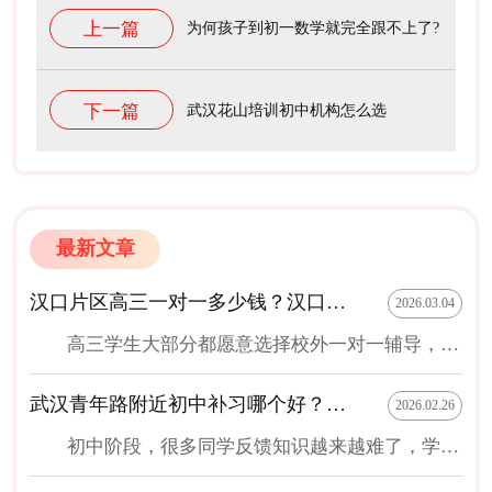
上一篇
为何孩子到初一数学就完全跟不上了?
下一篇
武汉花山培训初中机构怎么选
最新文章
汉口片区高三一对一多少钱？汉口片区有哪些尖锋教育校区
2026.03.04
高三学生大部分都愿意选择校外一对一辅导，因为通过一对一辅导能快速提高成绩，这样才能在面临高考时考的分数更高。准备在汉口片区进行高三一对一辅导补课学生，接下来为你分享一下汉口片区高三一对一多少钱？以及汉口片区有哪些尖锋教育校区？希望对你选择有帮助。 1、汉口片区正规专业高三一对一补课多少钱？ 为了能在汉口片区补课收费更合理，很多学生在选择之前，想了解一下汉口片区高三一对一多少钱？在这里补课机构不止一家，但收费相对较合理的是尖锋教育。由于尖锋教育一对一收费比较合理，加上其他补课方式收费也比较合理，不管是高三学生，还是初中学生，小学生补课，愿意把尖锋教育作为补课首选的学生很多。 2、汉口片区有哪些尖锋教育校区？ 汉口片区包括区域比较多，在这个区域当中，同样尖锋教育校区数量也很多。比如在汉口片区当中的江岸区就多达三个尖锋教育校区，分别有尖锋教育天地校区，尖锋教育香港路校区，尖锋教育百...
武汉青年路附近初中补习哪个好？靠谱的补习机构推荐
2026.02.26
初中阶段，很多同学反馈知识越来越难了，学习压力越来越大了，究竟怎么才能提升学习成绩呢？很多家长会为孩子报名补习班。但是，在武汉，初中补习班可谓遍地开花，武汉青年路附近初中补习哪个好呢？今天就给大家推荐一个比较靠谱的补习班——尖锋教育。 可能会有家长好奇，为什么武汉青年路附近初中补习班推荐尖锋教育呢？其实主要有以下原因： 1.师资力量强大 作为武汉较为知名的教育机构，尖锋教育的师资力量是非常强大的，这里的老师均来自名校，并且拥有丰富的教学经验。他们不仅熟悉初中各学科的知识体系，也擅长根据学生的实际情况施展个性化的教学方案，帮助学生快速掌握核心知识点，避免他们走弯路。 2.教学方法灵活 由于每个学生的学习能力和习惯不同，传统的教学模式，可能并无法满足每一位学生的学习需求。而尖锋教育采用了灵活的教学方法。老师们会根据学生的情况制定专属的学习计划，确保每一位学生都能够在适合自己的学习节...