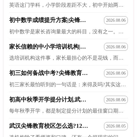
英语这门学科，小学阶段差距不大，初中开始两极分化，到了高中直接变成拉分王。武汉的家长对英语的重视程度普遍很高，但很多孩子补英语的方式还是老一套——背单词、刷语法题、做完形阅读。不是说这些没用，而是光做这些远远不够。尖锋教育的英语培优提高班，解决的不是学不学英语的问题，而是怎么学才能出效果的问题——从听说读写的底层能力入手，再对应到考试得分，让孩子不只是学了英语，而是会了英语。一、不同学段的英语培优重点小学阶段：语感和兴趣是第一位。这个阶段逼孩子背单词表、刷语法题，性价比极低。小学英语的词汇量和知识点本就不多，关键是让孩子不讨厌英语、建立基本的语感。初中阶段：词汇和阅读是双核。初一英语跟小学英语之间有一个明显的难度跳跃——词汇量要求大幅提升，阅读理解的长度和难度也开始接近中考标准。高中阶段：能力分层，提分空间大。高中英语的词汇量要求从初中1500词左右直接跳到3500词以上，阅读理解从记叙文转向议论文...
初中数学成绩提升方案|尖锋教育基础到拔高系统规划
2026.08.06
初中数学是家长咨询量最大的科目，没有之一。原因很简单：数学一旦掉队，后面物理化学全受影响，而且数学的补课效果不像英语语文那么模糊——补没补、有没有效果，分数就是最直接的答案。但也正因如此，很多家长容易病急乱投医，上来就给孩子报一堆课、刷一堆题，效果反而不好。尖锋教育的初中数学提升方案，核心逻辑是：先定位孩子处于哪个阶段，再制定从基础到拔高的阶梯式规划，每一步踩稳了再往前走。一、先判断孩子的数学问题出在哪个层面初中生数学成绩不理想，问题大致出在三个层面：第一层面：计算基础不扎实。这是最常见也最容易被忽视的问题。第二层面：概念理解不透彻。初中数学从数到式、从具体到抽象，每一步都有新概念要理解。第三层面：解题策略和思路不清晰。这类孩子基础知识是过关的，但做中高档题时思路混乱。尖锋的入校测评会把孩子的数学问题精准定位到这三个层面中的一个或几个，然后针对性地制定方案。📞有课程、班型、收费疑问，可拨打...
家长信赖的中小学培训机构|尖锋教育专注学生成长
2026.08.06
选培训机构这件事，家长最担心的不是花钱，而是花冤枉钱——钱花了、时间搭了、孩子也去了，成绩还是不温不火。所以家长真正在找的，不是一个名气大的机构，而是一个信得过的机构。尖锋教育在武汉做了19年，从一家小机构做到现在12个校区，靠的不是广告投放，而是家长之间的口碑相传。专注个性化教育、专注本土教研、专注学生的真实成长——这三个专注，是尖锋能活下来并且越做越稳的根基。一、19年只做一件事：扎根武汉、打磨教学教培行业更新换代很快，尖锋能走19年，底层的逻辑是：不追风口、不搞概念、老老实实把教学这件事做好。从成立之初，尖锋就把自己定位为本土教育机构。武汉的考试体系有自己的特点——元调、四调、中考的命题风格跟其他城市不完全一样，本地化的教研能力是核心壁垒。尖锋的教研团队常年跟踪武汉各阶段考试的命题变化，老师备课不是拿通用教材照本宣科，而是从武汉本地真题出发，反向拆解考点、归纳题型、设计训练方案。二、个性化教学...
初三如何备战中考?尖锋教育冲刺课程全面规划
2026.08.06
初三家长最怕听到的一句话是：来得及吗?其实这个问题要分开看——如果目标是从300分冲到500分，确实不现实;但如果目标是在现有基础上再往上走一个台阶，初三这一年完全够用。尖锋教育在武汉做了19年中考辅导，见过太多初三才开始发力的孩子，也见过一直很努力但方向不对、最后一年调整方法后成绩明显提升的孩子。备战中考不是比谁学得狠，而是比谁学得准。尖锋的初三冲刺课程，做的就是把准字落实到每一节课上。📞有课程、班型、收费疑问，可拨打联系方式咨询周末及全年安排：15342273281一、初三全年的时间线和大事件了解节奏，是制定复习计划的前提。武汉初三这一年主要有这么几个关键节点：九月到十一月：这个阶段的任务是学新课、补旧账。尖锋秋季同步辅导的核心就是在这个阶段让孩子的新课和旧账两条线同时推进。十二月底到一月初：元调(元月调考)。元调是初三学期末的全市统一考试，很多重点高中在提前批招生时会参考元调成绩。尖锋会在十一月到十二月这...
初高中秋季开学提分计划,武汉尖锋教育怎么做?
2026.08.06
每年秋季开学，都是制定提分计划的最佳窗口期。不是等到期中考试发现成绩下滑了再临时抱佛脚，而是在新学期刚开始、学校进度还没跑起来的时候，就把这学期的学习节奏提前理顺。尖锋教育在武汉扎根19年，服务过无数初高中学生，我们的秋季提分计划不是发一份通用的学习建议，而是结合入校测评、分层匹配、动态调整，给每个孩子一份真正能落地的学期规划。一、提分计划的第一步：摸清底子制定计划的前提是了解现状。很多家长觉得自己清楚孩子的学习情况——看分数、看排名。但分数和排名只能告诉你结果，不能告诉你原因。尖锋的秋季提分计划，第一步是入校学情测评。测评不只是做一套卷子看分数，而是从多个维度去分析：知识掌握度——各模块分别处于什么水平，哪些是会的、哪些是半懂不懂的、哪些是完全没掌握的;学习习惯——审题习惯、草稿规范、时间分配、错题管理做得怎么样;考试表现——知识性失分、习惯性失分、策略性失分各占多少比例。测评报告到手之后，孩子...
武汉尖锋教育校区怎么选?12家校区就近选
2026.08.05