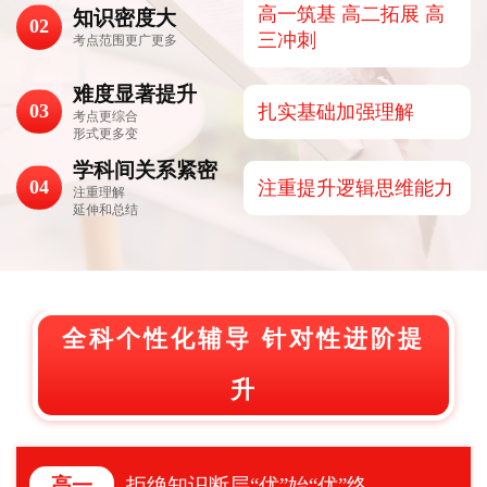
高一筑基 高二拓展 高
知识密度大
02
三冲刺
考点范围更广更多
难度显著提升
03
扎实基础加强理解
考点更综合
形式更多变
学科间关系紧密
04
注重提升逻辑思维能力
注重理解
延伸和总结
全科个性化辅导 针对性进阶提
升
拒绝知识断层“优”始“优”终
高一