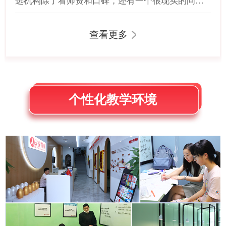
选机构除了看师资和口碑，还有一个很现实的问题：离家远不远?接送方不方便?孩子放学后赶过去来不来得及?尖锋教育在武汉有12家校区，分布在武昌、洪山、江岸、江汉、汉阳、东西湖六个区。这篇把12家校区的分布和覆盖区域讲清楚，帮你快速锁定离家最近的那一家。一、校区分布总览尖锋教育目前在武汉的12家校区按区域划分如下：- 武昌区：积玉桥校区、中南校区- 洪山区：杨家湾校区、金融港校区、光谷鲁巷校区- 江岸区：香港路校区、天地校区、百步亭后湖校区- 江汉区：长港路校区- 汉阳区：汉阳人信汇校区- 东西湖区：常青花园校区、吴家山校区基本覆盖了武汉三镇的主城区。无论你住在江南还是江北，大概率能在半小时通勤圈内找到一家。📞有课程、班型、收费疑问，可拨打联系方式咨询周末及全年安排：15342273281二、武昌和洪山：江南五大校区武昌区和洪山区是尖锋教育布点最密的区域，一共五个校区。积玉桥校区在和平大道沿线，覆盖积玉桥、螃蟹岬、沙湖、司门...
查看更多
个性化教学环境