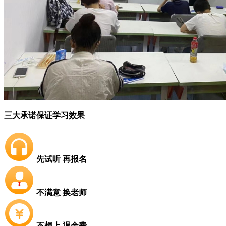
三大承诺保证学习效果
先试听 再报名
不满意 换老师
不想上 退余费