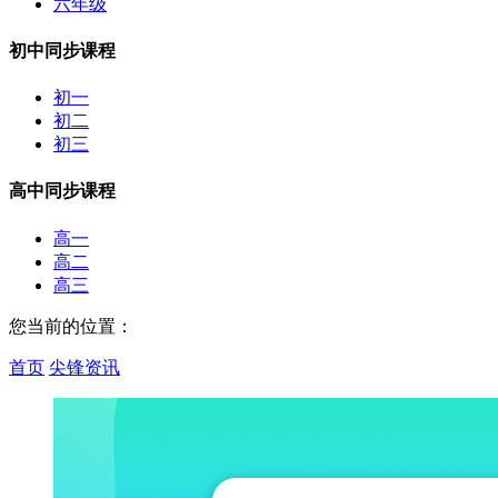
六年级
初中同步课程
初一
初二
初三
高中同步课程
高一
高二
高三
您当前的位置：
首页
尖锋资讯