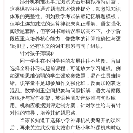
部分机构推出单元测试突击班模拟考特训营，
这类课程往往通过题海战术快速提分，却忽视知识
体系的完整性。例如数学考试依赖记忆解题模板，
但学生连加减法的运算律都未真正理解。语文强化
阅读题套路，但字词书写错误率居高不下。小学阶
段应重点培养核心能力，像数学的计算准确性与逻
辑推理，还有语文的词汇积累与句子组织。
针对孩子薄弱科
同一学生在不同学科的发展往往不均衡。盲目
选择全科补习或超前课程，可能放大学习短板。例
如逻辑思维偏弱的学生强攻奥数题，易产生畏难情
绪。识字量不足却参加作文强化班，反而加剧表达
混乱。数学侧重空间想象与问题拆解，语文考察段
落概括与写作框架，英语检测发音标准与句型应
用。机构应根据测评定制方案，针对学生给与有针
对性的辅导，培养其解题思路。
当家长知道了选择小学补课机构要避开的误区
后，再来关注武汉恒大城市广场小学补课机构时就