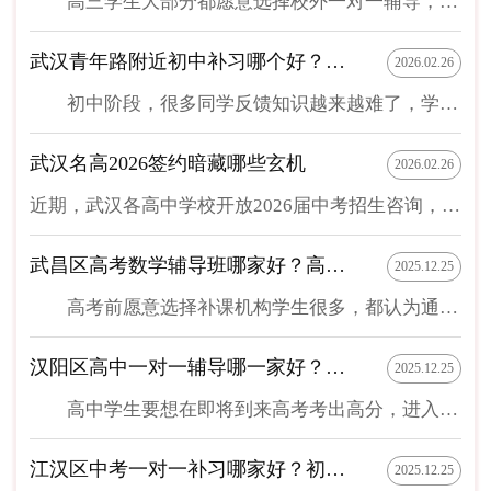
高三学生大部分都愿意选择校外一对一辅导，因为通过一对一辅导能快速提高成绩，这样才能在面临高考时考的分数更高。准备在汉口片区进行高三一对一辅导补课学生，接下来为你分享一下汉口片区高三一对一多少钱？以及汉口片区有哪些尖锋教育校区？希望对你选择有帮助。 1、汉口片区正规专业高三一对一补课多少钱？ 为了能在汉口片区补课收费更合理，很多学生在选择之前，想了解一下汉口片区高三一对一多少钱？在这里补课机构不止一家，但收费相对较合理的是尖锋教育。由于尖锋教育一对一收费比较合理，加上其他补课方式收费也比较合理，不管是高三学生，还是初中学生，小学生补课，愿意把尖锋教育作为补课首选的学生很多。 2、汉口片区有哪些尖锋教育校区？ 汉口片区包括区域比较多，在这个区域当中，同样尖锋教育校区数量也很多。比如在汉口片区当中的江岸区就多达三个尖锋教育校区，分别有尖锋教育天地校区，尖锋教育香港路校区，尖锋教育百...
武汉青年路附近初中补习哪个好？靠谱的补习机构推荐
2026.02.26
初中阶段，很多同学反馈知识越来越难了，学习压力越来越大了，究竟怎么才能提升学习成绩呢？很多家长会为孩子报名补习班。但是，在武汉，初中补习班可谓遍地开花，武汉青年路附近初中补习哪个好呢？今天就给大家推荐一个比较靠谱的补习班——尖锋教育。 可能会有家长好奇，为什么武汉青年路附近初中补习班推荐尖锋教育呢？其实主要有以下原因： 1.师资力量强大 作为武汉较为知名的教育机构，尖锋教育的师资力量是非常强大的，这里的老师均来自名校，并且拥有丰富的教学经验。他们不仅熟悉初中各学科的知识体系，也擅长根据学生的实际情况施展个性化的教学方案，帮助学生快速掌握核心知识点，避免他们走弯路。 2.教学方法灵活 由于每个学生的学习能力和习惯不同，传统的教学模式，可能并无法满足每一位学生的学习需求。而尖锋教育采用了灵活的教学方法。老师们会根据学生的情况制定专属的学习计划，确保每一位学生都能够在适合自己的学习节...
武汉名高2026签约暗藏哪些玄机
2026.02.26
近期，武汉各高中学校开放2026届中考招生咨询，部分学校已经开启签约！今天给大家汇总了武汉市十大名高2025年招生班型、签约、录取分数线信息、初三学生签约注意事项、2025年武汉初三各区学校签约情况汇总、以及2026年武汉各区高中元调签约预估分数，一起来看看吧！初升高签约信息差01签约与不签约的核心区别签约”是指部分优质高中为了提前锁定优秀生源，与初三学生达成的一种具有约束力的口头或书面协议。它不是官方录取程序，但具有重要的实际意义。1）签约的学生:1、核心保障：获得该高中的一项或多项“优惠承诺”。最常见的是 “过线即进重点班”(如达到该校国际部线或指令线，保证进入最好的班型，如竞赛班、创新班等)。少数顶尖学生可能得“达到普高线即录取”的承诺。2、录取风险降低：中考后，如果分数达到约定的标准，学校必须兑现承诺，避免了因临场发挥、志愿填报失误而错失重点班的风险3、心理优势：提前吃下“定心丸”，减轻中考压力，可以更专注于冲刺...
武昌区高考数学辅导班哪家好？高考数学补课能选一对一吗
2025.12.25
高考前愿意选择补课机构学生很多，都认为通过补课能助力高考，才能考进自己认可好大学。如果你在班级数学成绩不好，想选择在武昌区补课，接下来为你分享一下武昌区高考数学辅导班哪家好？以及高考数学补课能选一对一吗？希望对你选择补课机构有帮助。 1、在武昌区哪家高考数学辅导班好？ 为了能选择一家正规专业辅导机构，通过补课快速提高自己数学成绩，很多面临即将到来高考学生，都想了解一下武昌区高考数学辅导班哪家好？在这里发展每家补课机构都实力比较强，但通过对比，尖锋教育相对更值得选择。目前在这个区域发展的有尖锋教育2个校区，分别是尖锋教育中南校区，尖锋教育积玉桥校区。这2个校区不但所在区域交通便利，每个校区都学习环境比较好，老师也比较专业，能根据学生在校成绩和个性制定补课方案，能让选择学生通过补课，能在高考时数学成绩考分更高。 2、高考数学辅导补课可以选一对一吗？ 高考前数学补课目的就是为了在考试...
汉阳区高中一对一辅导哪一家好？学生为什么愿意在尖锋教育补课
2025.12.25
高中学生要想在即将到来高考考出高分，进入自己认可大学，选择一对一辅导补课就能成绩提高很快。如果你正准备在武汉汉阳区进行一对一高中辅导补课，但不知道哪家更好，接下来带你了解一下汉阳区高中一对一辅导哪一家好？以及学生为什么愿意在尖锋教育补课。 1、汉阳区专业正规高中一对一辅导哪一家好？ 很多准备在汉阳区进行高中一对一辅导补课学生，在选择前都会先了解一下汉阳区高中一对一辅导哪一家好？能在汉阳区发展补课机构都相对实力很强，但要说哪家好，也属于选择比较多的一家，尖锋教育就属于值得选择正规辅导机构。目前在汉阳区对应尖锋教育校区，不管是老师教学能力，还是学习环境，都可以让选择学生认可度很高。 2、学生为什么愿意在尖锋教育补课？ 很多学生之所以愿意在尖锋教育补课，主要看中的是尖锋教育属于成立时间比较早的一家正规辅导机构，不但在武汉汉阳区有尖锋教育校区，在武汉其他区域同样也有多个尖锋教育校区供...
江汉区中考一对一补习哪家好？初三学生愿意选一对一补课吗
2025.12.25