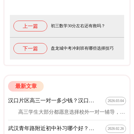
上一篇
初三数学30分左右还有救吗？
下一篇
盘龙城中考冲刺班有哪些选择技巧
最新文章
汉口片区高三一对一多少钱？汉口片区有哪些尖锋教育校区
2026.03.04
高三学生大部分都愿意选择校外一对一辅导，因为通过一对一辅导能快速提高成绩，这样才能在面临高考时考的分数更高。准备在汉口片区进行高三一对一辅导补课学生，接下来为你分享一下汉口片区高三一对一多少钱？以及汉口片区有哪些尖锋教育校区？希望对你选择有帮助。 1、汉口片区正规专业高三一对一补课多少钱？ 为了能在汉口片区补课收费更合理，很多学生在选择之前，想了解一下汉口片区高三一对一多少钱？在这里补课机构不止一家，但收费相对较合理的是尖锋教育。由于尖锋教育一对一收费比较合理，加上其他补课方式收费也比较合理，不管是高三学生，还是初中学生，小学生补课，愿意把尖锋教育作为补课首选的学生很多。 2、汉口片区有哪些尖锋教育校区？ 汉口片区包括区域比较多，在这个区域当中，同样尖锋教育校区数量也很多。比如在汉口片区当中的江岸区就多达三个尖锋教育校区，分别有尖锋教育天地校区，尖锋教育香港路校区，尖锋教育百...
武汉青年路附近初中补习哪个好？靠谱的补习机构推荐
2026.02.26