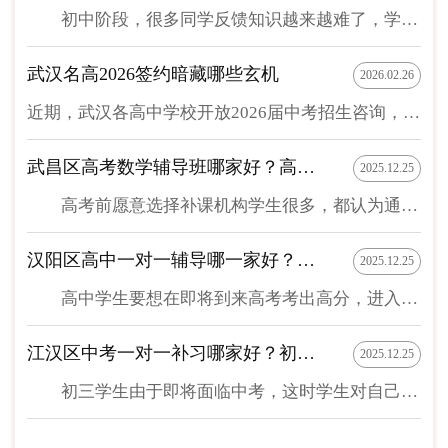
初中阶段，很多同学反馈知识越来越难了，学习压力越来越大了，究竟怎么才能提升学习成绩呢？很多家长会为孩子报名补习班。但是，在武汉，初中补习班可谓遍地开花，武汉青年路附近初中补习哪个好呢？今天就给大家推荐一个比较靠谱的补习班——尖锋教育。 可能会有家长好奇，为什么武汉青年路附近初中补习班推荐尖锋教育呢？其实主要有以下原因： 1.师资力量强大 作为武汉较为知名的教育机构，尖锋教育的师资力量是非常强大的，这里的老师均来自名校，并且拥有丰富的教学经验。他们不仅熟悉初中各学科的知识体系，也擅长根据学生的实际情况施展个性化的教学方案，帮助学生快速掌握核心知识点，避免他们走弯路。 2.教学方法灵活 由于每个学生的学习能力和习惯不同，传统的教学模式，可能并无法满足每一位学生的学习需求。而尖锋教育采用了灵活的教学方法。老师们会根据学生的情况制定专属的学习计划，确保每一位学生都能够在适合自己的学习节...
武汉名高2026签约暗藏哪些玄机
2026.02.26
近期，武汉各高中学校开放2026届中考招生咨询，部分学校已经开启签约！今天给大家汇总了武汉市十大名高2025年招生班型、签约、录取分数线信息、初三学生签约注意事项、2025年武汉初三各区学校签约情况汇总、以及2026年武汉各区高中元调签约预估分数，一起来看看吧！初升高签约信息差01签约与不签约的核心区别签约”是指部分优质高中为了提前锁定优秀生源，与初三学生达成的一种具有约束力的口头或书面协议。它不是官方录取程序，但具有重要的实际意义。1）签约的学生:1、核心保障：获得该高中的一项或多项“优惠承诺”。最常见的是 “过线即进重点班”(如达到该校国际部线或指令线，保证进入最好的班型，如竞赛班、创新班等)。少数顶尖学生可能得“达到普高线即录取”的承诺。2、录取风险降低：中考后，如果分数达到约定的标准，学校必须兑现承诺，避免了因临场发挥、志愿填报失误而错失重点班的风险3、心理优势：提前吃下“定心丸”，减轻中考压力，可以更专注于冲刺...
武昌区高考数学辅导班哪家好？高考数学补课能选一对一吗
2025.12.25
高考前愿意选择补课机构学生很多，都认为通过补课能助力高考，才能考进自己认可好大学。如果你在班级数学成绩不好，想选择在武昌区补课，接下来为你分享一下武昌区高考数学辅导班哪家好？以及高考数学补课能选一对一吗？希望对你选择补课机构有帮助。 1、在武昌区哪家高考数学辅导班好？ 为了能选择一家正规专业辅导机构，通过补课快速提高自己数学成绩，很多面临即将到来高考学生，都想了解一下武昌区高考数学辅导班哪家好？在这里发展每家补课机构都实力比较强，但通过对比，尖锋教育相对更值得选择。目前在这个区域发展的有尖锋教育2个校区，分别是尖锋教育中南校区，尖锋教育积玉桥校区。这2个校区不但所在区域交通便利，每个校区都学习环境比较好，老师也比较专业，能根据学生在校成绩和个性制定补课方案，能让选择学生通过补课，能在高考时数学成绩考分更高。 2、高考数学辅导补课可以选一对一吗？ 高考前数学补课目的就是为了在考试...
汉阳区高中一对一辅导哪一家好？学生为什么愿意在尖锋教育补课
2025.12.25
高中学生要想在即将到来高考考出高分，进入自己认可大学，选择一对一辅导补课就能成绩提高很快。如果你正准备在武汉汉阳区进行一对一高中辅导补课，但不知道哪家更好，接下来带你了解一下汉阳区高中一对一辅导哪一家好？以及学生为什么愿意在尖锋教育补课。 1、汉阳区专业正规高中一对一辅导哪一家好？ 很多准备在汉阳区进行高中一对一辅导补课学生，在选择前都会先了解一下汉阳区高中一对一辅导哪一家好？能在汉阳区发展补课机构都相对实力很强，但要说哪家好，也属于选择比较多的一家，尖锋教育就属于值得选择正规辅导机构。目前在汉阳区对应尖锋教育校区，不管是老师教学能力，还是学习环境，都可以让选择学生认可度很高。 2、学生为什么愿意在尖锋教育补课？ 很多学生之所以愿意在尖锋教育补课，主要看中的是尖锋教育属于成立时间比较早的一家正规辅导机构，不但在武汉汉阳区有尖锋教育校区，在武汉其他区域同样也有多个尖锋教育校区供...
江汉区中考一对一补习哪家好？初三学生愿意选一对一补课吗
2025.12.25
初三学生由于即将面临中考，这时学生对自己在校成绩看得很重，认为只有平时成绩好，才能在中考时考的分数更高。如果你想在江汉区进行一对一中考补习提高成绩，但不知哪家好？接下来为你分享一下江汉区中考一对一补习哪家好？以及初三学生愿意选一对一补课吗？希望对你选择补课机构和补课方法有帮助。 1、江汉区专业正规中考一对一补习哪家好？ 想在江汉区选择中考一对一补习提高成绩学生，都想选择一家正规专业补课机构，这样才能达到补课效果好。根据当前在江汉区发展补课机构对比，要说江汉区中考一对一补习哪家好？不管是排名，还是口碑，综合实力，尖锋教育属于比较有实力的一家。目前在该区域有尖锋教育校区供学生选择，尖锋教育校区不但能提供很好补课环境，老师也比较专业，并且有不同补课方式供学生自由选择。 2、初三学生愿意选一对一补课吗？ 很多初三学生愿意选择补课，主要是想通过补课，能让自己在中考时考的分数更高，所以很...